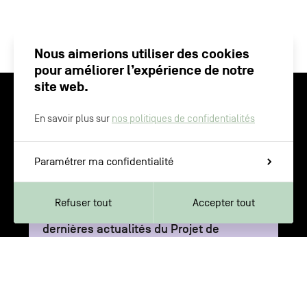
Nous aimerions utiliser des cookies
pour améliorer l’expérience de notre
site web.
CHARLEROI MÉTROPOLE — 30 COMMUNES —
En savoir plus sur
nos politiques de confidentialités
Paramétrer ma confidentialité
NEWSLETTER
Next
PHOTO
1
/
1
Previous
Refuser tout
Accepter tout
Inscrivez-vous pour recevoir les
dernières actualités du Projet de
Territoire
Votre
S'inscrire