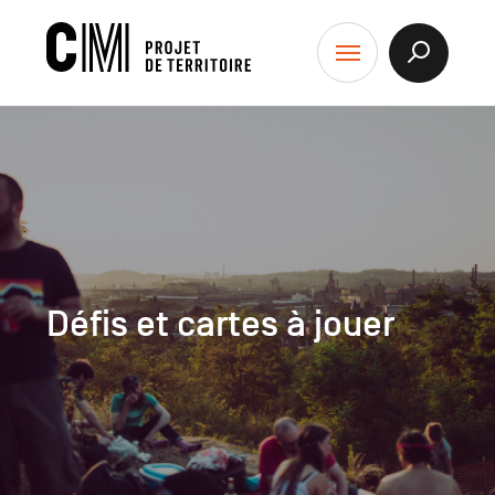
contenu
CM
Afficher
Menu
la
-
Recherch
Projet
de
Territoire
Défis et cartes à jouer