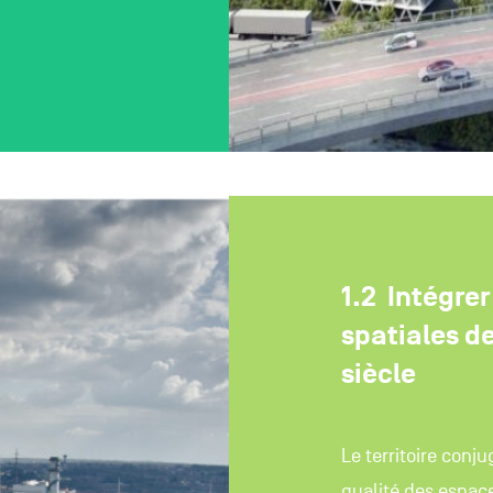
Intégrer
spatiales d
siècle
Le territoire conj
qualité des espac