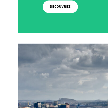
DÉCOUVREZ
read_article