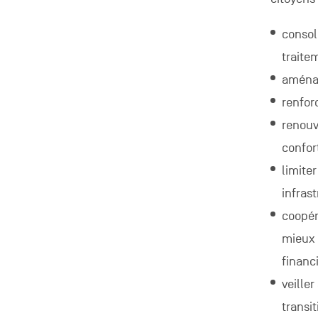
consol
traite
aménag
renfor
renouv
confor
limite
infras
coopér
mieux 
financ
veiller
transi