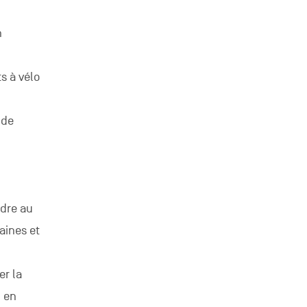
n
s à vélo
 de
ndre au
aines et
er la
, en