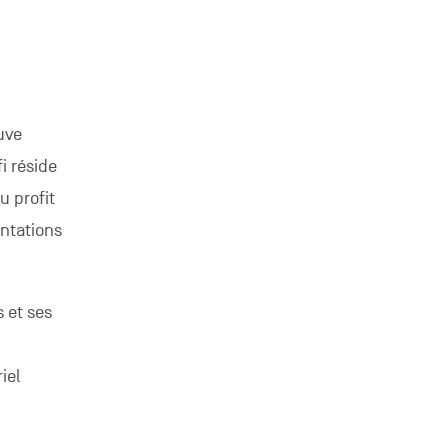
uve
i réside
u profit
entations
s et ses
iel