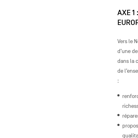
AXE 1
EURO
Vers le 
d’une de
dans la 
de l’ens
:
renfor
riches
répare
propos
qualita