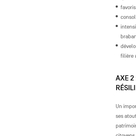
favoris
consoli
intensi
braba
dévelo
filièr
AXE 2
RÉSIL
Un impor
ses atout
patrimoin
citoyens