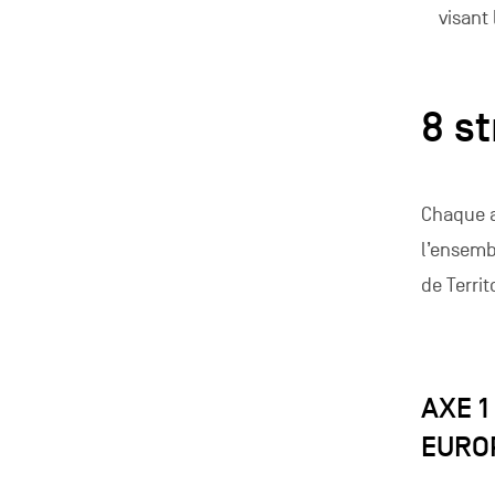
visant
8 s
Chaque ax
l’ensemb
de Territ
AXE 1
EURO