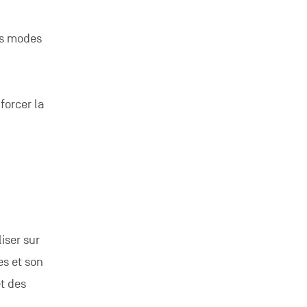
nts modes
forcer la
iser sur
es et son
et des