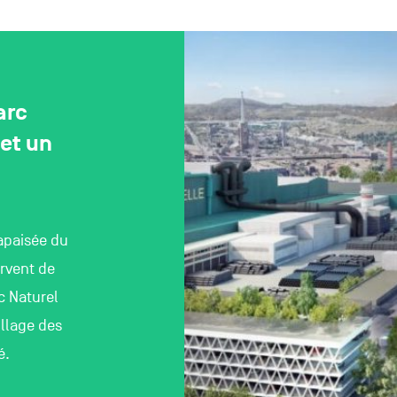
arc
et un
apaisée du
ervent de
c Naturel
llage des
é.