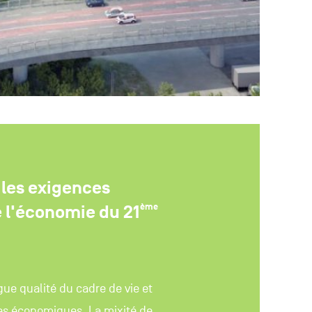
 les exigences
ème
e l'économie du 21
ugue qualité du cadre de vie et
es économiques. La mixité de