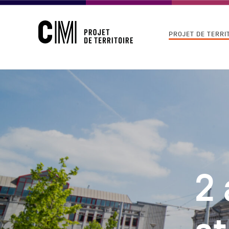
CM
Navigation
PROJET DE TERRI
-
principale
Projet
de
Territoire
2 