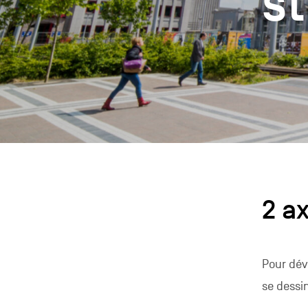
st
2 a
Pour dév
se dessi