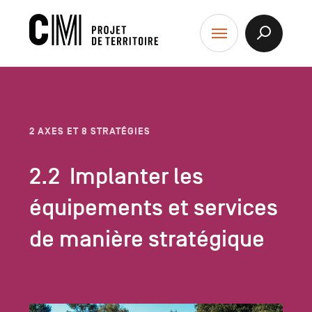
contenu
CM
Afficher
Menu
la
-
Recherch
Projet
de
Territoire
2 AXES ET 8 STRATÉGIES
Implanter les
équipements et services
de manière stratégique