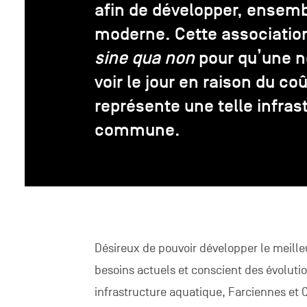
afin de développer, ensemb
moderne. Cette association
sine qua non
pour qu’une n
voir le jour en raison du co
représente une telle infras
commune.
Désireux de pouvoir développer le meilleu
besoins actuels et conscient des évolutio
infrastructure aquatique, Farciennes et C