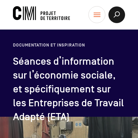
contenu
CM
Afficher
Menu
la
-
Recherch
Projet
de
DOCUMENTATION ET INSPIRATION
Territoire
Séances d’information
sur l’économie sociale,
et spécifiquement sur
les Entreprises de Travail
Adapté (ETA)