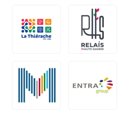
La
RHS
thiérache
Metalgroup
Entra