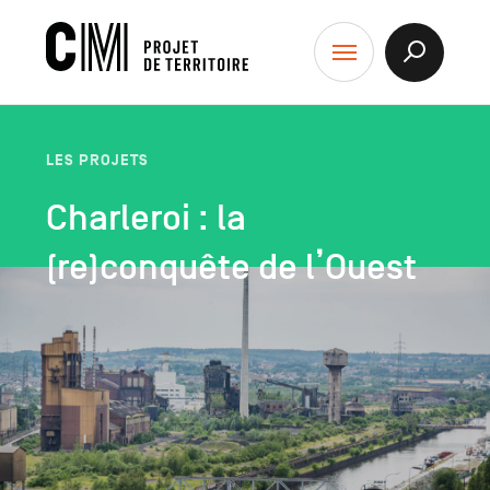
contenu
CM
Afficher
Menu
la
-
Recherch
Projet
de
LES PROJETS
Territoire
Charleroi : la
(re)conquête de l’Ouest