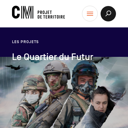
contenu
CM
Afficher
Menu
la
-
Recherch
Projet
de
LES PROJETS
Territoire
Le Quartier du Futur